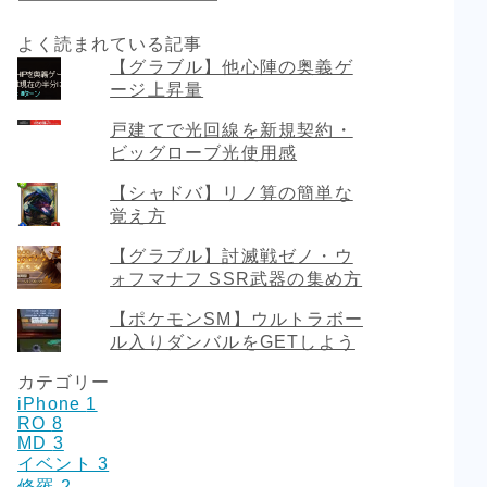
よく読まれている記事
【グラブル】他心陣の奥義ゲ
ージ上昇量
戸建てで光回線を新規契約・
ビッグローブ光使用感
【シャドバ】リノ算の簡単な
覚え方
【グラブル】討滅戦ゼノ・ウ
ォフマナフ SSR武器の集め方
【ポケモンSM】ウルトラボー
ル入りダンバルをGETしよう
カテゴリー
iPhone
1
RO
8
MD
3
イベント
3
修羅
2