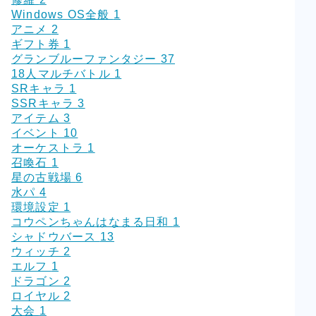
Windows OS全般
1
アニメ
2
ギフト券
1
グランブルーファンタジー
37
18人マルチバトル
1
SRキャラ
1
SSRキャラ
3
アイテム
3
イベント
10
オーケストラ
1
召喚石
1
星の古戦場
6
水パ
4
環境設定
1
コウペンちゃんはなまる日和
1
シャドウバース
13
ウィッチ
2
エルフ
1
ドラゴン
2
ロイヤル
2
大会
1