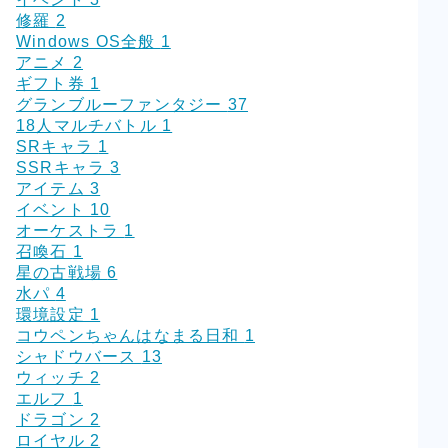
修羅
2
Windows OS全般
1
アニメ
2
ギフト券
1
グランブルーファンタジー
37
18人マルチバトル
1
SRキャラ
1
SSRキャラ
3
アイテム
3
イベント
10
オーケストラ
1
召喚石
1
星の古戦場
6
水パ
4
環境設定
1
コウペンちゃんはなまる日和
1
シャドウバース
13
ウィッチ
2
エルフ
1
ドラゴン
2
ロイヤル
2