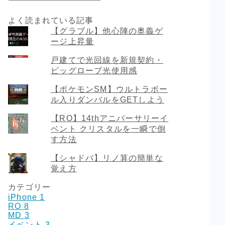
よく読まれている記事
【グラブル】他心陣の奥義ゲ
ージ上昇量
戸建てで光回線を新規契約・
ビッグローブ光使用感
【ポケモンSM】ウルトラボー
ル入りダンバルをGETしよう
【RO】14thアニバーサリーイ
ベント クリスタルを一瞬で倒
す方法
【シャドバ】リノ算の簡単な
覚え方
カテゴリー
iPhone
1
RO
8
MD
3
イベント
3