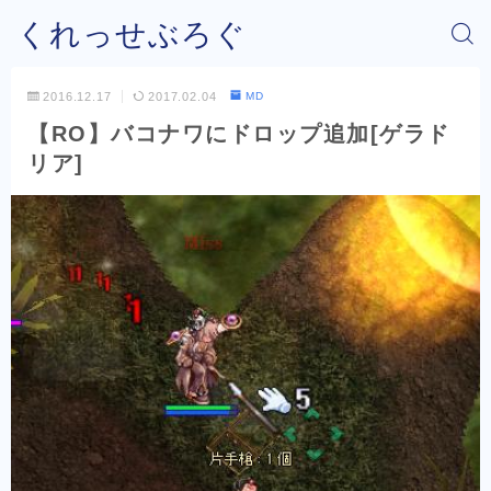
くれっせぶろぐ
2016.12.17
2017.02.04
MD
【RO】バコナワにドロップ追加[ゲラド
リア]