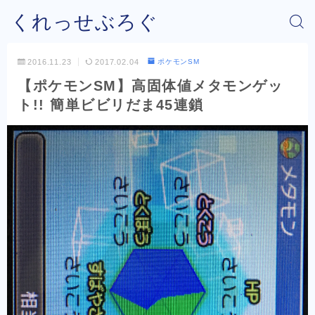
くれっせぶろぐ
2016.11.23
2017.02.04
ポケモンSM
【ポケモンSM】高固体値メタモンゲッ
ト!! 簡単ビビリだま45連鎖