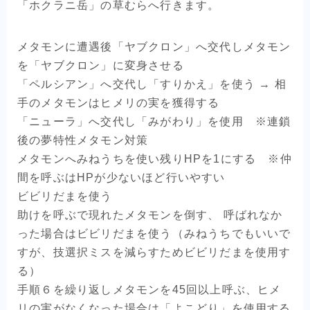
「ホクラニ岳」の草むらへ行きます。
メタモンに遭遇後「ヤブクロン」へ交代しメタモン
を「ヤブクロン」に変身させる
「ペルシアン」へ交代し「すりかえ」を使う → 相
手のメタモンはヒメリの実を獲得する
「ニューラ」へ交代し「みがわり」を使用 ※連鎖
後の夢特性メタモン対策
メタモンへみねうちを使い残りHPを1にする ※仲
間を呼ぶはHPが少ないほど行いやすい
ビビリだまを使う
助けを呼ぶで現れたメタモンを倒す、 呼ばれなか
った場合はビビリだまを使う（みねうちでもいいで
すが、技選択ミスを減らすためビビリだまを使用す
る）
手順６を繰り返しメタモンを45回以上呼ぶ、ヒメ
リの実がなくなった場合は「よこどり」を使用する