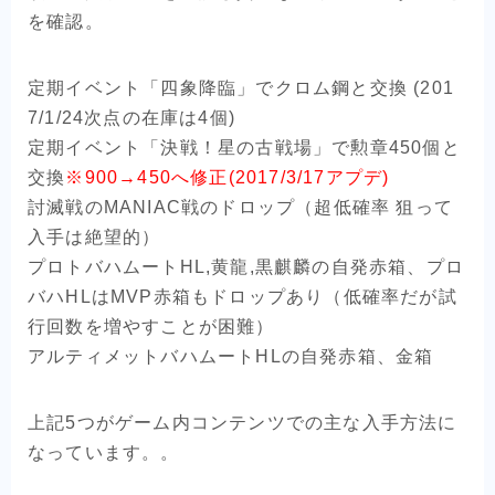
を確認。
定期イベント「四象降臨」でクロム鋼と交換 (201
7/1/24次点の在庫は4個)
定期イベント「決戦！星の古戦場」で勲章450個と
交換
※900→450へ修正(2017/3/17アプデ)
討滅戦のMANIAC戦のドロップ（超低確率 狙って
入手は絶望的）
プロトバハムートHL,黄龍,黒麒麟の自発赤箱、プロ
バハHLはMVP赤箱もドロップあり（低確率だが試
行回数を増やすことが困難）
アルティメットバハムートHLの自発赤箱、金箱
上記5つがゲーム内コンテンツでの主な入手方法に
なっています。。